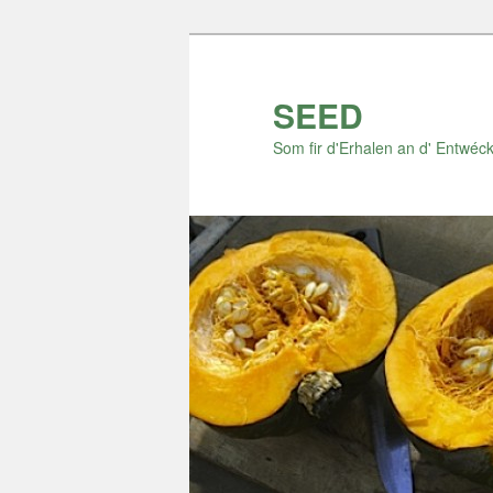
Zum
Inhalt
wechseln
SEED
Som fir d'Erhalen an d' Entwéck