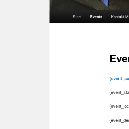
Hauptmenü
Start
Events
Kontakt-Mi
Eve
{event_su
{event_sta
{event_loc
{event_des