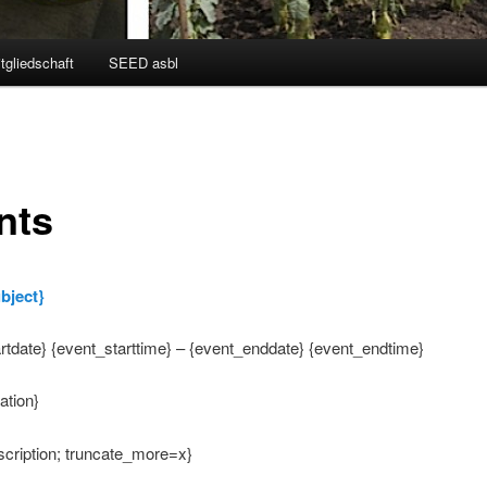
tgliedschaft
SEED asbl
nts
bject}
rtdate} {event_starttime} – {event_enddate} {event_endtime}
ation}
cription; truncate_more=x}