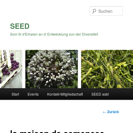
Zum
Inhalt
Such
wechseln
SEED
Som fir d'Erhalen an d' Entwécklung vun der Diversitéit
Hauptmenü
Start
Events
Kontakt-Mitgliedschaft
SEED asbl
Beitrags-
←
Zurück
Navigation