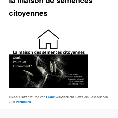
la maison de semences
citoyennes
Dieser Eintrag wurde von
Frank
veröffentlicht. Setze ein Lesezeichen
zum
Permalink
.