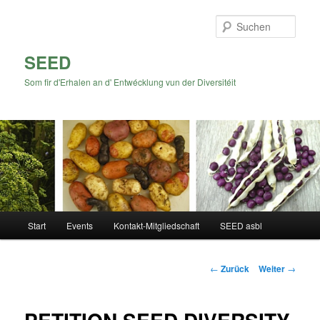
Zum
Inhalt
Such
wechseln
SEED
Som fir d'Erhalen an d' Entwécklung vun der Diversitéit
Hauptmenü
Start
Events
Kontakt-Mitgliedschaft
SEED asbl
Beitrags-
←
Zurück
Weiter
→
Navigation