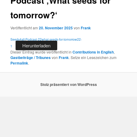
Podcast ‚What seeds for
tomorrow?‘
Veröffentlicht am
20. November 2025
von
Frank
Seeds4all-Podcast-22what-seeds-for-tomorrow22-
Herunterladen
1
Dieser Eintrag wurde veröffentlicht in
Contributions in English
,
Gastbeiträge / Tribunes
von
Frank
. Setze ein Lesezeichen zum
Permalink
.
Stolz präsentiert von WordPress