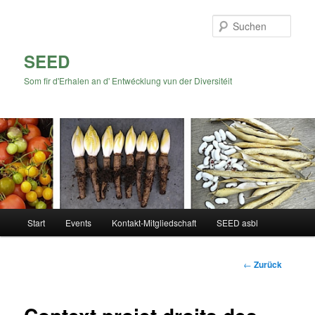
Zum
Inhalt
Such
wechseln
SEED
Som fir d'Erhalen an d' Entwécklung vun der Diversitéit
Hauptmenü
Start
Events
Kontakt-Mitgliedschaft
SEED asbl
Beitrags-
←
Zurück
Navigation