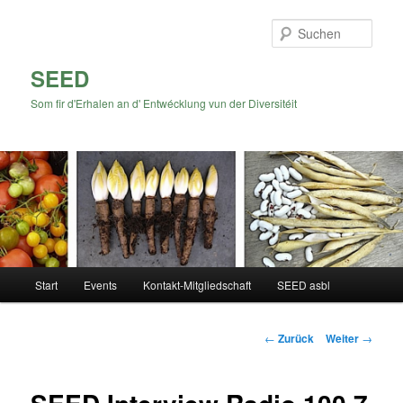
Zum
Inhalt
Such
wechseln
SEED
Som fir d'Erhalen an d' Entwécklung vun der Diversitéit
Hauptmenü
Start
Events
Kontakt-Mitgliedschaft
SEED asbl
Beitrags-
←
Zurück
Weiter
→
Navigation