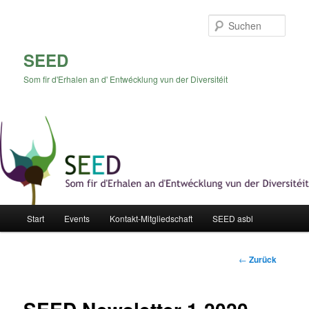
Zum
Inhalt
Such
wechseln
SEED
Som fir d'Erhalen an d' Entwécklung vun der Diversitéit
Hauptmenü
Start
Events
Kontakt-Mitgliedschaft
SEED asbl
Beitrags-
←
Zurück
Navigation