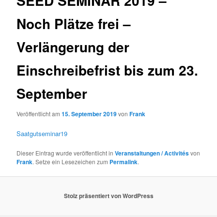
SEED SEMINAR 2019 –
Noch Plätze frei –
Verlängerung der
Einschreibefrist bis zum 23.
September
Veröffentlicht am
15. September 2019
von
Frank
Saatgutseminar19
Dieser Eintrag wurde veröffentlicht in
Veranstaltungen / Activités
von
Frank
. Setze ein Lesezeichen zum
Permalink
.
Stolz präsentiert von WordPress