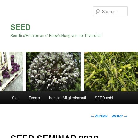
Zum
Inhalt
Such
wechseln
SEED
Som fir d'Erhalen an d' Entwécklung vun der Diversitéit
Hauptmenü
Start
Events
Kontakt-Mitgliedschaft
SEED asbl
Beitrags-
←
Zurück
Weiter
→
Navigation