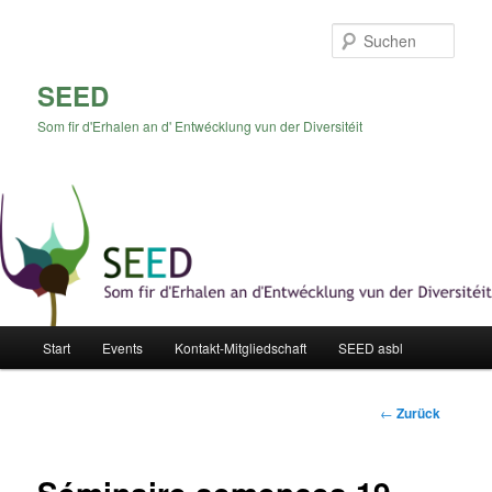
Zum
Inhalt
Such
wechseln
SEED
Som fir d'Erhalen an d' Entwécklung vun der Diversitéit
Hauptmenü
Start
Events
Kontakt-Mitgliedschaft
SEED asbl
Beitrags-
←
Zurück
Navigation