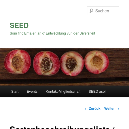
Zum
Inhalt
Such
wechseln
SEED
Som fir d'Erhalen an d' Entwécklung vun der Diversitéit
Hauptmenü
Start
Events
Kontakt-Mitgliedschaft
SEED asbl
Beitrags-
←
Zurück
Weiter
→
Navigation