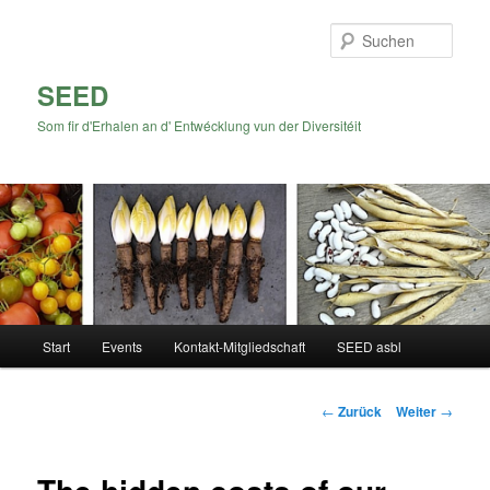
Zum
Inhalt
Such
wechseln
SEED
Som fir d'Erhalen an d' Entwécklung vun der Diversitéit
Hauptmenü
Start
Events
Kontakt-Mitgliedschaft
SEED asbl
Beitrags-
←
Zurück
Weiter
→
Navigation