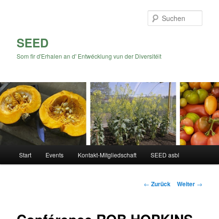
Zum
Inhalt
Such
wechseln
SEED
Som fir d'Erhalen an d' Entwécklung vun der Diversitéit
Hauptmenü
Start
Events
Kontakt-Mitgliedschaft
SEED asbl
Beitrags-
←
Zurück
Weiter
→
Navigation