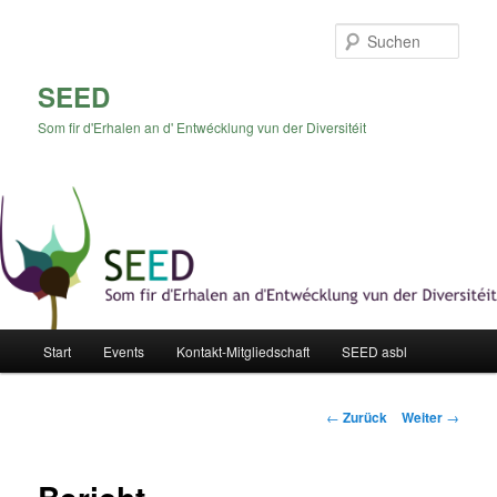
Zum
Inhalt
Such
wechseln
SEED
Som fir d'Erhalen an d' Entwécklung vun der Diversitéit
Hauptmenü
Start
Events
Kontakt-Mitgliedschaft
SEED asbl
Beitrags-
←
Zurück
Weiter
→
Navigation