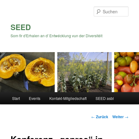
Zum
Inhalt
Such
wechseln
SEED
Som fir d'Erhalen an d' Entwécklung vun der Diversitéit
Hauptmenü
Start
Events
Kontakt-Mitgliedschaft
SEED asbl
Beitrags-
←
Zurück
Weiter
→
Navigation