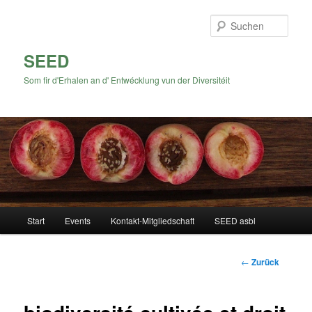
Zum
Inhalt
Such
wechseln
SEED
Som fir d'Erhalen an d' Entwécklung vun der Diversitéit
Hauptmenü
Start
Events
Kontakt-Mitgliedschaft
SEED asbl
Beitrags-
←
Zurück
Navigation