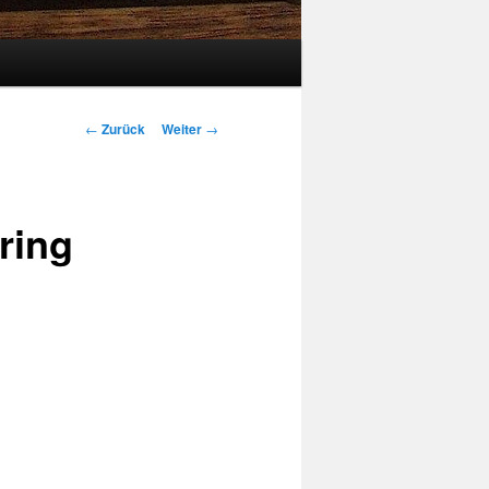
Beitrags-
←
Zurück
Weiter
→
Navigation
ring