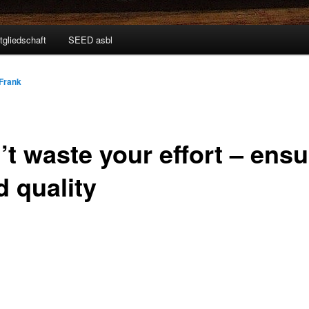
tgliedschaft
SEED asbl
Frank
’t waste your effort – ensu
d quality