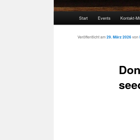
Hauptmenü
Start
Events
Kontakt-Mi
Veröffentlicht am
29. März 2026
von
Don
see