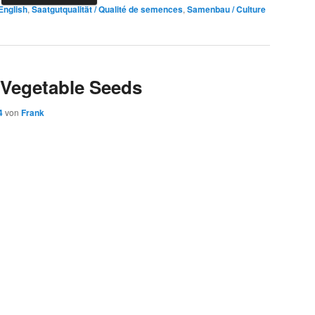
English
,
Saatgutqualität / Qualité de semences
,
Samenbau / Culture
Vegetable Seeds
4
von
Frank