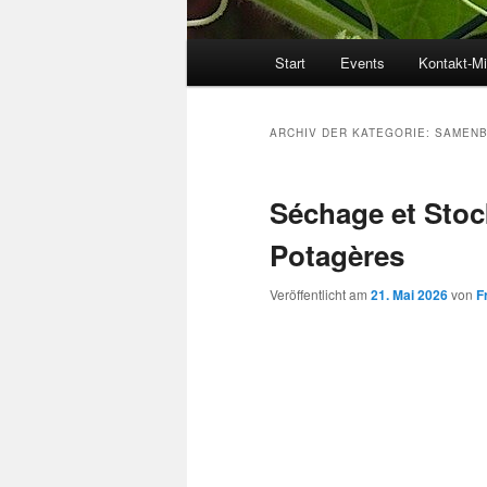
Hauptmenü
Start
Events
Kontakt-Mi
ARCHIV DER KATEGORIE:
SAMENB
Séchage et Sto
Potagères
Veröffentlicht am
21. Mai 2026
von
F