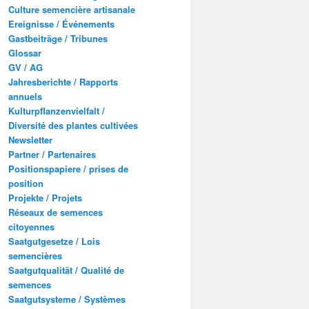
Culture semencière artisanale
Ereignisse / Événements
Gastbeiträge / Tribunes
Glossar
GV / AG
Jahresberichte / Rapports
annuels
Kulturpflanzenvielfalt /
Diversité des plantes cultivées
Newsletter
Partner / Partenaires
Positionspapiere / prises de
position
Projekte / Projets
Réseaux de semences
citoyennes
Saatgutgesetze / Lois
semencières
Saatgutqualität / Qualité de
semences
Saatgutsysteme / Systèmes