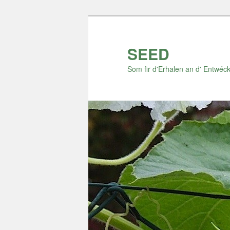
Zum
Zum
Inhalt
sekundären
wechseln
Inhalt
SEED
wechseln
Som fir d'Erhalen an d' Entwéck