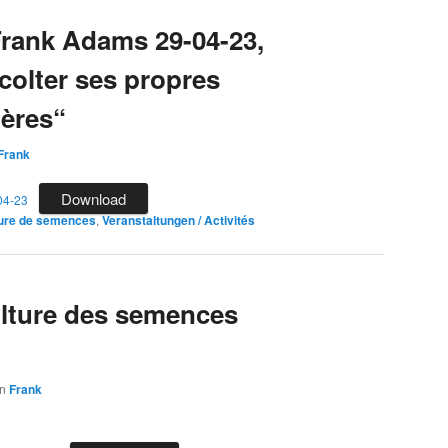
rank Adams 29-04-23,
colter ses propres
ères“
Frank
Download
04-23
ure de semences
,
Veranstaltungen / Activités
ulture des semences
on
Frank