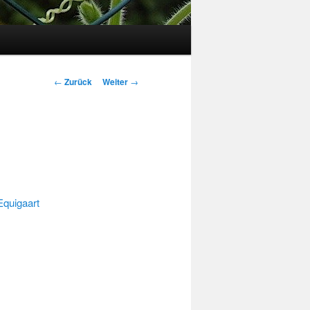
Beitrags-
←
Zurück
Weiter
→
Navigation
Equigaart