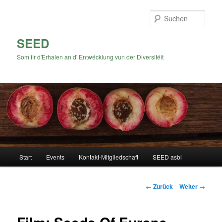
Zum
Inhalt
Such
wechseln
SEED
Som fir d'Erhalen an d' Entwécklung vun der Diversitéit
Hauptmenü
Start
Events
Kontakt-Mitgliedschaft
SEED asbl
Beitrags-
←
Zurück
Weiter
→
Navigation