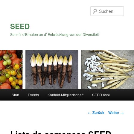
Zum
Inhalt
Such
wechseln
SEED
Som fir d'Erhalen an d' Entwécklung vun der Diversitéit
Hauptmenü
Start
Events
Kontakt-Mitgliedschaft
SEED asbl
Beitrags-
←
Zurück
Weiter
→
Navigation