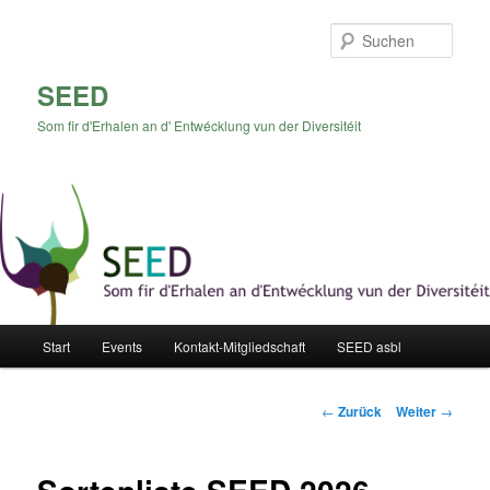
Zum
Inhalt
Such
wechseln
SEED
Som fir d'Erhalen an d' Entwécklung vun der Diversitéit
Hauptmenü
Start
Events
Kontakt-Mitgliedschaft
SEED asbl
Beitrags-
←
Zurück
Weiter
→
Navigation