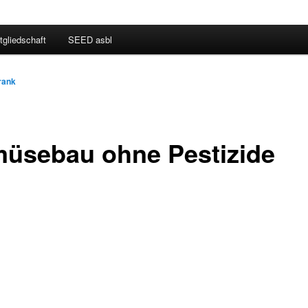
tgliedschaft
SEED asbl
rank
üsebau ohne Pestizide