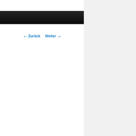
Beitrags-
←
Zurück
Weiter
→
Navigation