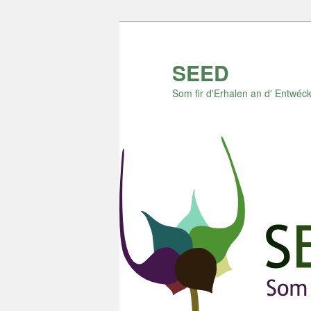
Zum
Inhalt
wechseln
SEED
Som fir d'Erhalen an d' Entwéck