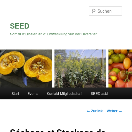
Zum
Inhalt
Such
wechseln
SEED
Som fir d'Erhalen an d' Entwécklung vun der Diversitéit
Hauptmenü
Start
Events
Kontakt-Mitgliedschaft
SEED asbl
Beitrags-
←
Zurück
Weiter
→
Navigation