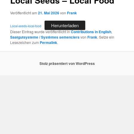
Local Seeds – Local Food
Veröffentlicht am
21. Mai 2026
von
Frank
Herunterladen
Local-seeds-local-food
Dieser Eintrag wurde veröffentlicht in
Contributions in English
,
Saatgutsysteme / Systèmes semenciers
von
Frank
. Setze ein
Lesezeichen zum
Permalink
.
Stolz präsentiert von WordPress