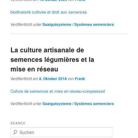
biodiversité cultivée et droit aux semences
Veröffentlicht unter
Saatgutsysteme / Systèmes semenciers
La culture artisanale de
semences légumières et la
mise en réseau
Veröffentlicht am
8. Oktober 2018
von
Frank
Culture de semences et mise en réseau-compressed
Veröffentlicht unter
Saatgutsysteme / Systèmes semenciers
SEARCH
S
u