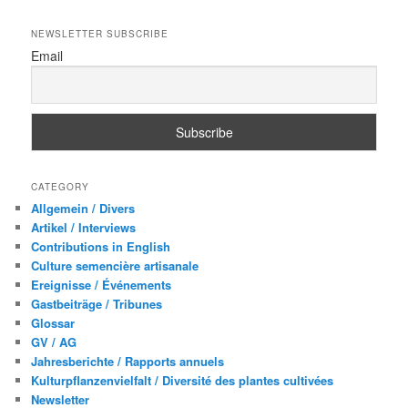
c
h
NEWSLETTER SUBSCRIBE
e
Email
n
CATEGORY
Allgemein / Divers
Artikel / Interviews
Contributions in English
Culture semencière artisanale
Ereignisse / Événements
Gastbeiträge / Tribunes
Glossar
GV / AG
Jahresberichte / Rapports annuels
Kulturpflanzenvielfalt / Diversité des plantes cultivées
Newsletter