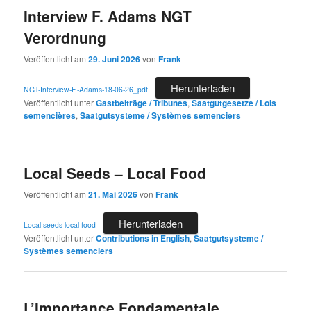
Interview F. Adams NGT
Verordnung
Veröffentlicht am
29. Juni 2026
von
Frank
Herunterladen
NGT-Interview-F.-Adams-18-06-26_pdf
Veröffentlicht unter
Gastbeiträge / Tribunes
,
Saatgutgesetze / Lois
semencières
,
Saatgutsysteme / Systèmes semenciers
Local Seeds – Local Food
Veröffentlicht am
21. Mai 2026
von
Frank
Herunterladen
Local-seeds-local-food
Veröffentlicht unter
Contributions in English
,
Saatgutsysteme /
Systèmes semenciers
L’Importance Fondamentale