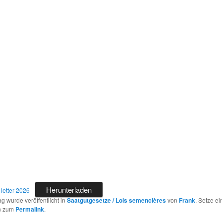
Herunterladen
-letter-2026
ag wurde veröffentlicht in
Saatgutgesetze / Lois semencières
von
Frank
. Setze ei
n zum
Permalink
.