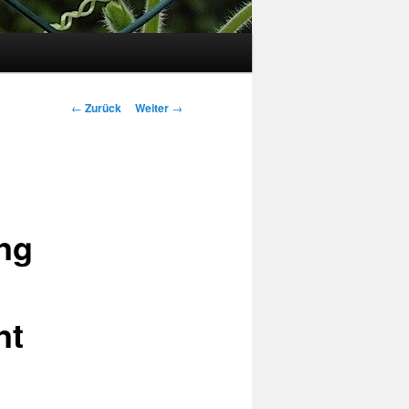
Beitrags-
←
Zurück
Weiter
→
Navigation
ng
nt