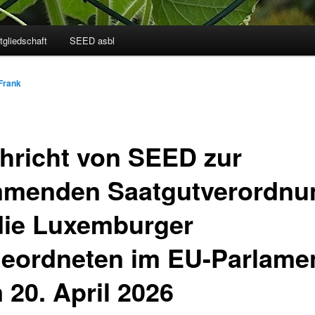
tgliedschaft
SEED asbl
Frank
hricht von SEED zur
menden Saatgutverordnu
die Luxemburger
eordneten im EU-Parlame
 20. April 2026