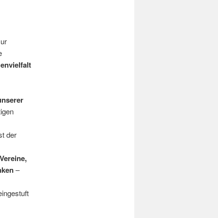
zur
e
envielfalt
unserer
tigen
st der
Vereine,
nken
–
ingestuft