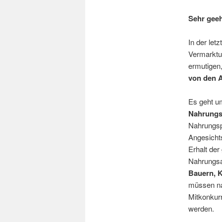
Sehr gee
In der let
Vermarktu
ermutigen,
von den A
Es geht um
Nahrungs
Nahrungsp
Angesichts
Erhalt der
Nahrungsau
Bauern, 
müssen nac
Mitkonkur
werden.