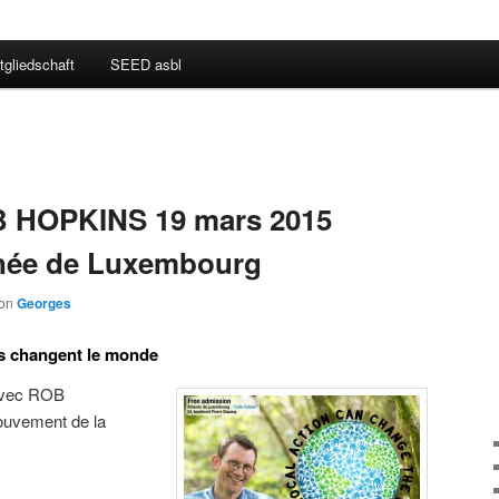
tgliedschaft
SEED asbl
 HOPKINS 19 mars 2015
enée de Luxembourg
on
Georges
s changent le monde
 avec ROB
uvement de la