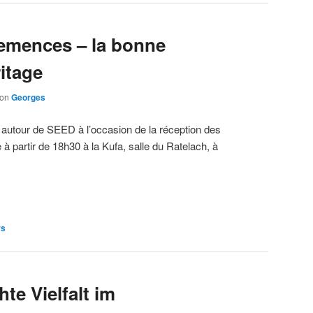
emences – la bonne
itage
von
Georges
 autour de SEED à l’occasion de la réception des
artir de 18h30 à la Kufa, salle du Ratelach, à
rs
te Vielfalt im