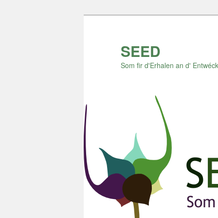
Zum
Zum
Inhalt
sekundären
wechseln
Inhalt
SEED
wechseln
Som fir d'Erhalen an d' Entwéck