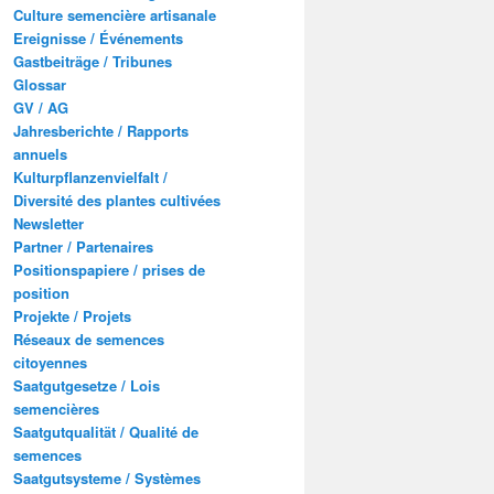
Culture semencière artisanale
Ereignisse / Événements
Gastbeiträge / Tribunes
Glossar
GV / AG
Jahresberichte / Rapports
annuels
Kulturpflanzenvielfalt /
Diversité des plantes cultivées
Newsletter
Partner / Partenaires
Positionspapiere / prises de
position
Projekte / Projets
Réseaux de semences
citoyennes
Saatgutgesetze / Lois
semencières
Saatgutqualität / Qualité de
semences
Saatgutsysteme / Systèmes