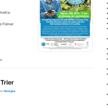
cell.lu
e Folmer
rs
Trier
on
Georges