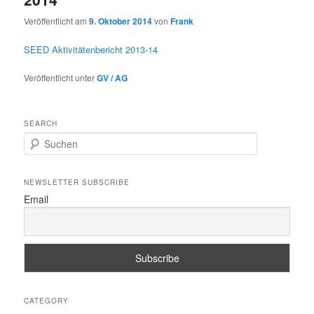
Veröffentlicht am
9. Oktober 2014
von
Frank
SEED Aktivitätenbericht 2013-14
Veröffentlicht unter
GV / AG
SEARCH
S
u
c
h
NEWSLETTER SUBSCRIBE
e
Email
n
CATEGORY