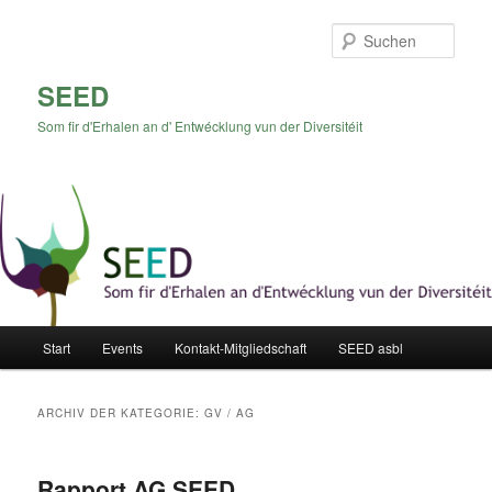
Zum
Zum
Inhalt
sekundären
Such
wechseln
Inhalt
wechseln
SEED
Som fir d'Erhalen an d' Entwécklung vun der Diversitéit
Hauptmenü
Start
Events
Kontakt-Mitgliedschaft
SEED asbl
ARCHIV DER KATEGORIE:
GV / AG
Rapport AG SEED