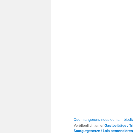
Que-mangerons-nous-demain-biodive
Veröffentlicht unter
Gastbeiträge / T
Saatgutgesetze / Lois semencières