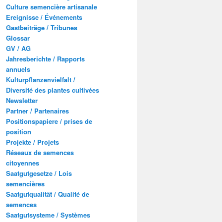
Culture semencière artisanale
Ereignisse / Événements
Gastbeiträge / Tribunes
Glossar
GV / AG
Jahresberichte / Rapports
annuels
Kulturpflanzenvielfalt /
Diversité des plantes cultivées
Newsletter
Partner / Partenaires
Positionspapiere / prises de
position
Projekte / Projets
Réseaux de semences
citoyennes
Saatgutgesetze / Lois
semencières
Saatgutqualität / Qualité de
semences
Saatgutsysteme / Systèmes