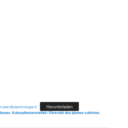
Herunterladen
t-oder-Biotechnologie-5
ribunes
,
Kulturpflanzenvielfalt / Diversité des plantes cultivées
,