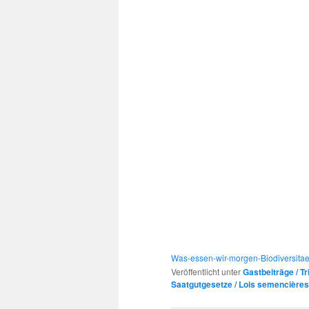
Was-essen-wir-morgen-Biodiversitae
Veröffentlicht unter
Gastbeiträge / T
Saatgutgesetze / Lois semencières