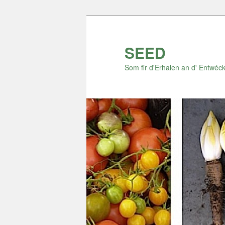
Zum
Zum
Inhalt
sekundären
wechseln
Inhalt
SEED
wechseln
Som fir d'Erhalen an d' Entwéck