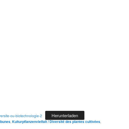
Herunterladen
rsite-ou-biotechnologie-2
ribunes
,
Kulturpflanzenvielfalt / Diversité des plantes cultivées
,