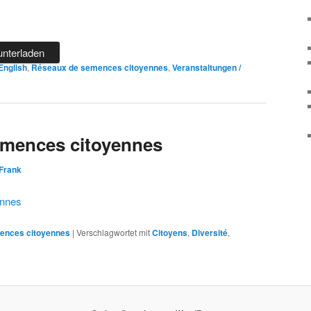
unterladen
English
,
Réseaux de semences citoyennes
,
Veranstaltungen /
emences citoyennes
Frank
ennes
ences citoyennes
|
Verschlagwortet mit
Citoyens
,
Diversité
,