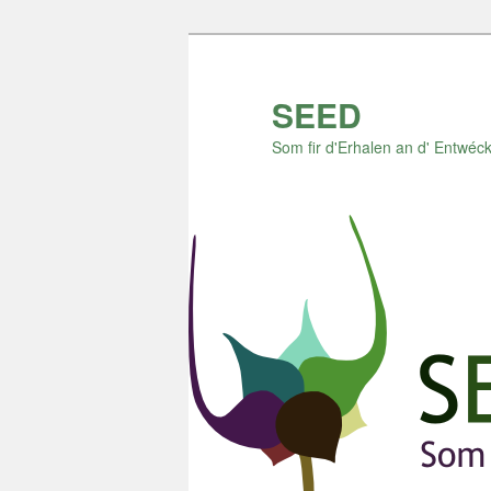
Zum
Zum
Inhalt
sekundären
wechseln
Inhalt
SEED
wechseln
Som fir d'Erhalen an d' Entwéck