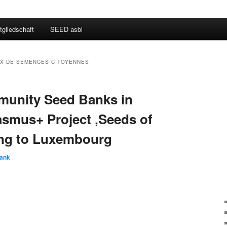
tgliedschaft
SEED asbl
X DE SEMENCES CITOYENNES
unity Seed Banks in
asmus+ Project ‚Seeds of
ing to Luxembourg
rank