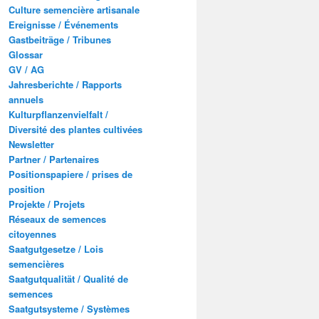
Culture semencière artisanale
Ereignisse / Événements
Gastbeiträge / Tribunes
Glossar
GV / AG
Jahresberichte / Rapports
annuels
Kulturpflanzenvielfalt /
Diversité des plantes cultivées
Newsletter
Partner / Partenaires
Positionspapiere / prises de
position
Projekte / Projets
Réseaux de semences
citoyennes
Saatgutgesetze / Lois
semencières
Saatgutqualität / Qualité de
semences
Saatgutsysteme / Systèmes