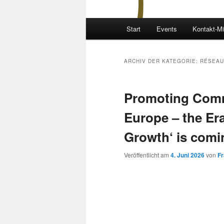
Hauptmenü
Start
Events
Kontakt-Mi
ARCHIV DER KATEGORIE:
RÉSEAU
Promoting Comm
Europe – the Er
Growth‘ is com
Veröffentlicht am
4. Juni 2026
von
F