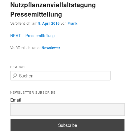
Nutzpflanzenvielfaltstagung
Pressemitteilung
Veröffentlicht am
9. April 2016
von
Frank
NPVT – Pressemitteilung
Veröffentlicht unter
Newsletter
SEARCH
S
u
c
h
NEWSLETTER SUBSCRIBE
e
Email
n