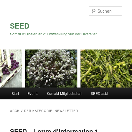
Zum
Zum
Inhalt
sekundären
Such
wechseln
Inhalt
wechseln
SEED
Som fir d'Erhalen an d' Entwécklung vun der Diversitéit
Hauptmenü
Start
Events
Kontakt-Mitgliedschaft
SEED asbl
ARCHIV DER KATEGORIE:
NEWSLETTER
SEED – Lettre d’information 1