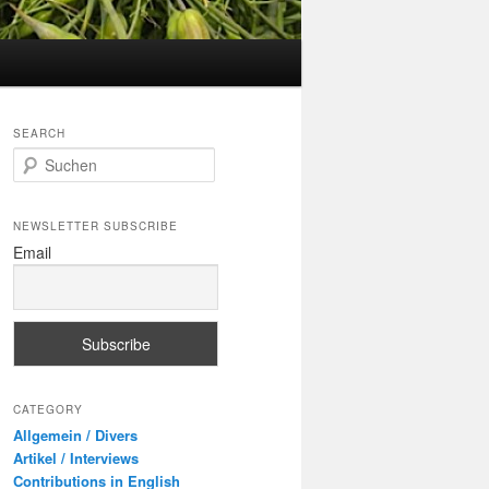
SEARCH
S
u
c
h
NEWSLETTER SUBSCRIBE
e
Email
n
CATEGORY
Allgemein / Divers
Artikel / Interviews
Contributions in English