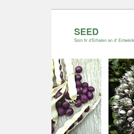
Zum
Zum
Inhalt
sekundären
wechseln
Inhalt
SEED
wechseln
Som fir d'Erhalen an d' Entwéck