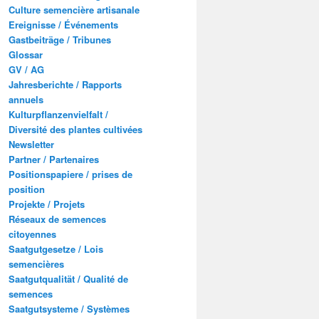
Culture semencière artisanale
Ereignisse / Événements
Gastbeiträge / Tribunes
Glossar
GV / AG
Jahresberichte / Rapports
annuels
Kulturpflanzenvielfalt /
Diversité des plantes cultivées
Newsletter
Partner / Partenaires
Positionspapiere / prises de
position
Projekte / Projets
Réseaux de semences
citoyennes
Saatgutgesetze / Lois
semencières
Saatgutqualität / Qualité de
semences
Saatgutsysteme / Systèmes