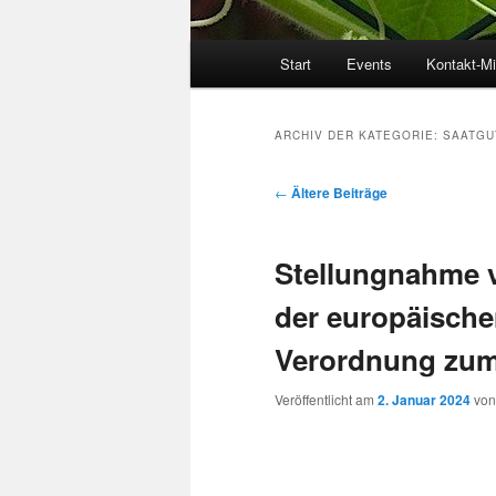
Hauptmenü
Start
Events
Kontakt-Mi
ARCHIV DER KATEGORIE:
SAATGU
Beitrags-
←
Ältere Beiträge
Navigation
Stellungnahme 
der europäische
Verordnung zum
Veröffentlicht am
2. Januar 2024
vo