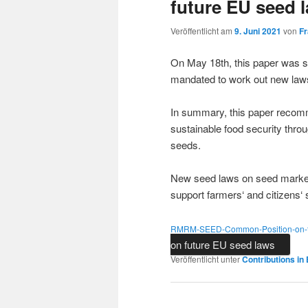
future EU seed 
Veröffentlicht am
9. Juni 2021
von
F
On May 18th, this paper was
mandated to work out new laws
In summary, this paper recomme
sustainable food security thro
seeds.
New seed laws on seed marketin
support farmers‘ and citizens‘
RMRM-SEED-Common-Position-on-f
on future EU seed laws
Veröffentlicht unter
Contributions in 