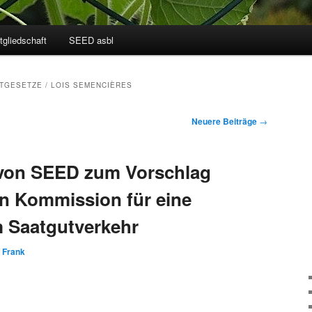
tgliedschaft
SEED asbl
TGESETZE / LOIS SEMENCIÈRES
Neuere Beiträge
→
von SEED zum Vorschlag
n Kommission für eine
 Saatgutverkehr
n
Frank