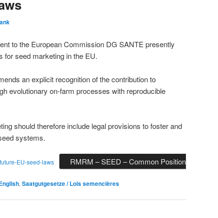
laws
rank
 sent to the European Commission DG SANTE presently
 for seed marketing in the EU.
nds an explicit recognition of the contribution to
ugh evolutionary on-farm processes with reproducible
g should therefore include legal provisions to foster and
 seed systems.
RMRM – SEED – Common Position
uture-EU-seed-laws
English
,
Saatgutgesetze / Lois semencières