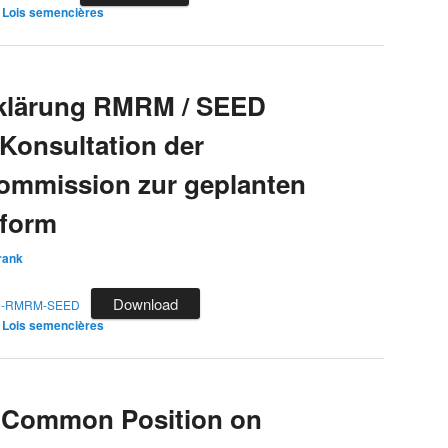
/ Lois semencières
klärung RMRM / SEED
 Konsultation der
ommission zur geplanten
eform
rank
Download
ng-RMRM-SEED
/ Lois semencières
 Common Position on