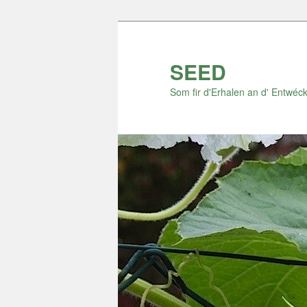
Zum
Zum
Inhalt
sekundären
wechseln
Inhalt
SEED
wechseln
Som fir d'Erhalen an d' Entwéck