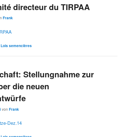
ité directeur du TIRPAA
on
Frank
TIRPAA
/ Lois semencières
chaft: Stellungnahme zur
ber die neuen
ntwürfe
4
von
Frank
tze-Dez.14
/ Lois semencières