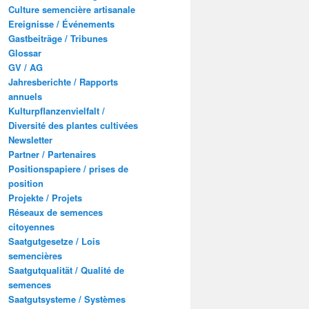
Culture semencière artisanale
Ereignisse / Événements
Gastbeiträge / Tribunes
Glossar
GV / AG
Jahresberichte / Rapports
annuels
Kulturpflanzenvielfalt /
Diversité des plantes cultivées
Newsletter
Partner / Partenaires
Positionspapiere / prises de
position
Projekte / Projets
Réseaux de semences
citoyennes
Saatgutgesetze / Lois
semencières
Saatgutqualität / Qualité de
semences
Saatgutsysteme / Systèmes