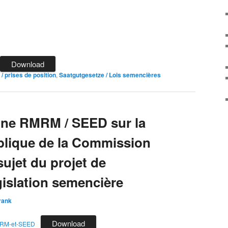
Download
/ prises de position
,
Saatgutgesetze / Lois semencières
ne RMRM / SEED sur la
blique de la Commission
ujet du projet de
gislation semencière
rank
Download
MRM-et-SEED