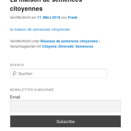
citoyennes
Veröffentlicht am
11. März 2018
von
Frank
la maison de semences citoyennes
Veröffentlicht unter
Réseaux de semences citoyennes
|
Verschlagwortet mit
Citoyens
,
Diversité
,
Semences
SEARCH
S
u
c
h
NEWSLETTER SUBSCRIBE
e
Email
n