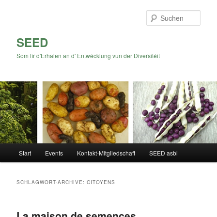
Zum
Zum
Inhalt
sekundären
Such
wechseln
Inhalt
wechseln
SEED
Som fir d'Erhalen an d' Entwécklung vun der Diversitéit
Hauptmenü
Start
Events
Kontakt-Mitgliedschaft
SEED asbl
SCHLAGWORT-ARCHIVE:
CITOYENS
La maison de semences