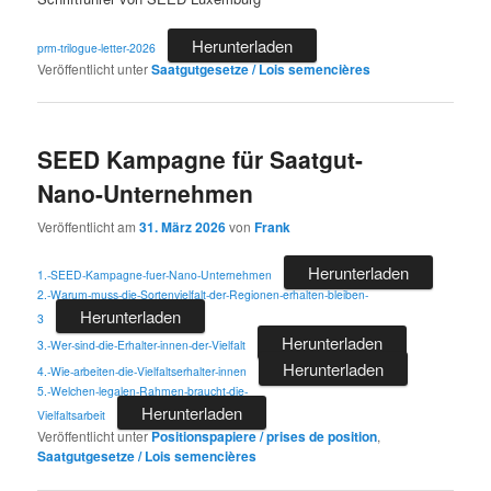
Herunterladen
prm-trilogue-letter-2026
Veröffentlicht unter
Saatgutgesetze / Lois semencières
SEED Kampagne für Saatgut-
Nano-Unternehmen
Veröffentlicht am
31. März 2026
von
Frank
Herunterladen
1.-SEED-Kampagne-fuer-Nano-Unternehmen
2.-Warum-muss-die-Sortenvielfalt-der-Regionen-erhalten-bleiben-
Herunterladen
3
Herunterladen
3.-Wer-sind-die-Erhalter-innen-der-Vielfalt
Herunterladen
4.-Wie-arbeiten-die-Vielfaltserhalter-innen
5.-Welchen-legalen-Rahmen-braucht-die-
Herunterladen
Vielfaltsarbeit
Veröffentlicht unter
Positionspapiere / prises de position
,
Saatgutgesetze / Lois semencières