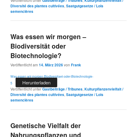
Veröffentlicht unter
Gastbeiträge / Tribunes
,
Kulturpflanzenvielfalt /
Diversité des plantes cultivées
,
Saatgutgesetze / Lois
semencières
Was essen wir morgen –
Biodiversität oder
Biotechnologie?
Veröffentlicht am
14. März 2026
von
Frank
Was-essen-wir-morgen-Biodiversitaet-oder-Biotechnologie-
Herunterladen
5
Veröffentlicht unter
Gastbeiträge / Tribunes
,
Kulturpflanzenvielfalt /
Diversité des plantes cultivées
,
Saatgutgesetze / Lois
semencières
Genetische Vielfalt der
Nahrungspflanzen und