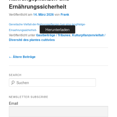
Ernährungssicherheit
Veröffentlicht am
14. März 2026
von
Frank
Genetische-Vielfalt-der-Nahrungspflanzen-fuer-eine-langfristige-
Herunterladen
Ernaehrungssicherheit-
Veröffentlicht unter
Gastbeiträge / Tribunes
,
Kulturpflanzenvielfalt /
Diversité des plantes cultivées
Beitrags-
←
Ältere Beiträge
Navigation
SEARCH
S
u
c
h
NEWSLETTER SUBSCRIBE
e
Email
n