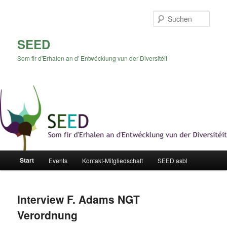
Zum
Zum
Inhalt
sekundären
Such
wechseln
Inhalt
wechseln
SEED
Som fir d'Erhalen an d' Entwécklung vun der Diversitéit
Hauptmenü
Start
Events
Kontakt-Mitgliedschaft
SEED asbl
Interview F. Adams NGT
Verordnung