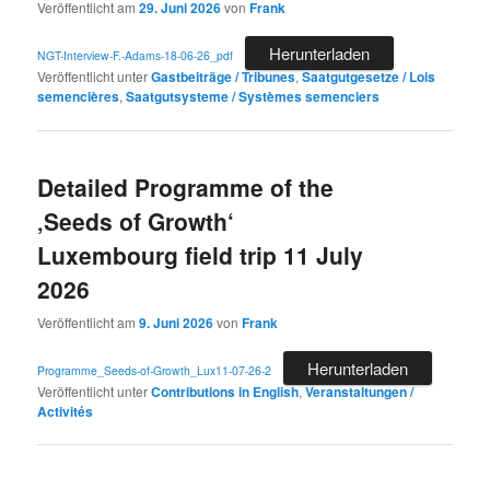
Veröffentlicht am
29. Juni 2026
von
Frank
Herunterladen
NGT-Interview-F.-Adams-18-06-26_pdf
Veröffentlicht unter
Gastbeiträge / Tribunes
,
Saatgutgesetze / Lois
semencières
,
Saatgutsysteme / Systèmes semenciers
Detailed Programme of the
‚Seeds of Growth‘
Luxembourg field trip 11 July
2026
Veröffentlicht am
9. Juni 2026
von
Frank
Herunterladen
Programme_Seeds-of-Growth_Lux11-07-26-2
Veröffentlicht unter
Contributions in English
,
Veranstaltungen /
Activités